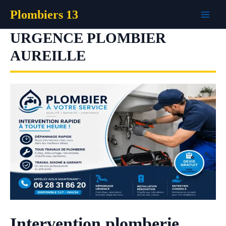
Aller
Plombiers 13
au
contenu
URGENCE PLOMBIER
AUREILLE
Intervention plomberie