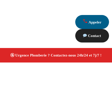
Appeler
Contact
À propos Plombiers 13
Plombier Aureille
Plomberie générale
Installation
sanitaire et réparation
Travaux soignés ✚ Avis Positifs