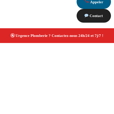
Appeler
Contact
À propos Plombiers 13
Plombier La Bouilladisse
Plomberie générale
Installation sanitaire et réparation
Travaux soignés ✚
Avis Positifs
4.8/5 ☆ Avis
Adresse : La Bouilladisse 13720