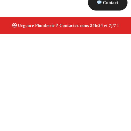
Contact
À propos Plombiers 13
Plombier Orgon
Plomberie générale
Installation
sanitaire et réparation
Travaux soignés ✚ Avis Positifs
4.8/5 ☆ Avis
Adresse : Orgon 13660
Téléphone :
06 28 31 86 20