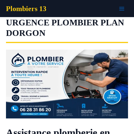
Aller
Plombiers 13
au
contenu
URGENCE PLOMBIER PLAN
DORGON
Assistance plomberie en