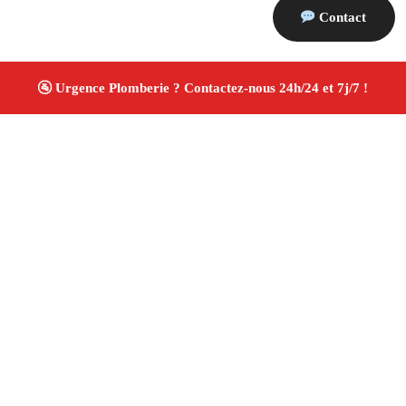
Contact
À propos Plombiers 13
Plombier Orgon
Plomberie générale
Installation
sanitaire et réparation
Travaux soignés ✚ Avis Positifs
4.8/5 ☆ Avis
Adresse : Orgon 13660
Téléphone :
06 28 31 86 20