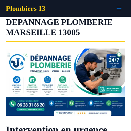
Aller
Plombiers 13
au
contenu
DEPANNAGE PLOMBERIE
MARSEILLE 13005
Intervention en urgence