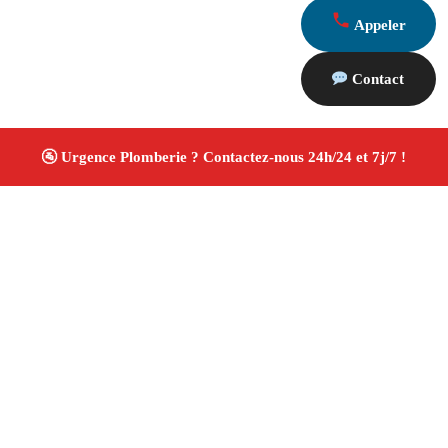
Appeler
Contact
À propos Plombiers 13
Plombier Marseille 13005
Installation et réparation
plomberie
Recherche de fuite et débouchage
Rénovation salle de bain
Devis gratuit
4/5 ☆ Avis
Vérifiés®