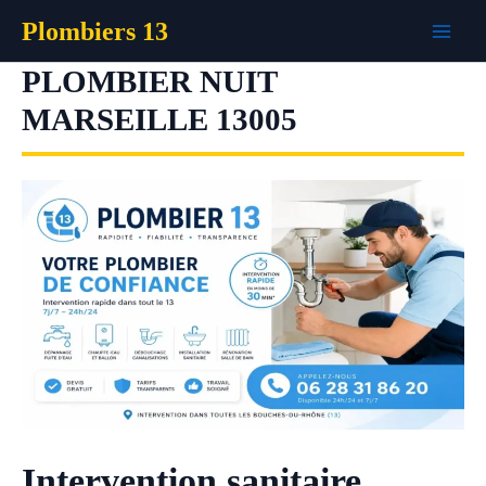
Aller
Plombiers 13
au
contenu
PLOMBIER NUIT
MARSEILLE 13005
Intervention sanitaire