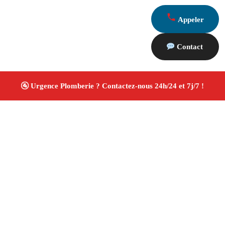
Appeler
Contact
À propos Plombiers 13
Plombier Marseille 13005
Installation et réparation
plomberie
Recherche de fuite et débouchage
Rénovation salle de bain
Devis gratuit
4/5 ☆ Avis
Vérifiés®