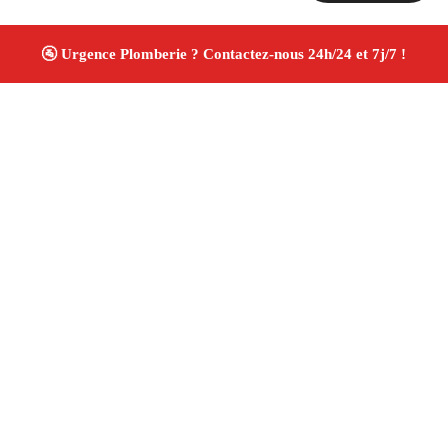
À propos Plombiers 13
Plombier Martigues
Plomberie générale
Installation
sanitaire et réparation
Travaux soignés ✚ Avis Positifs
4.8/5 ☆ Avis
Adresse : Martigues 13500
Téléphone :
06 28 31 86 20
Horaires :